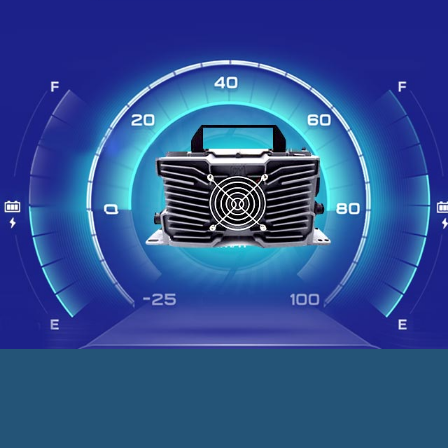
5000
10
㎡
年
现代化生产厂房
电源解决方案经验
20
20
人
道
研发技术测试人员
严苛检验/测试程序