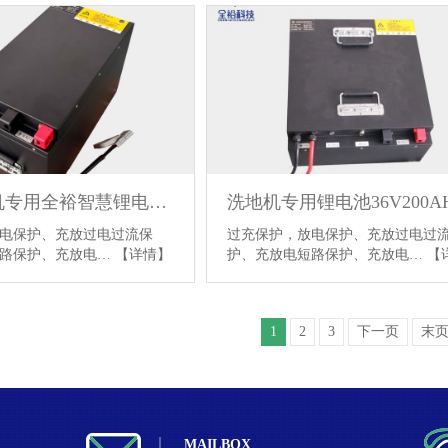
高压清洗机专用全裕智慧锂电池60V102AH
洗地机专用锂电池36V200A
电保护、充放过电过流保
过充保护，放电保护、充放过电过
短路保护、充放电…
【详情】
护、充放电短路保护、充放电…
【
1
2
3
下一页
末
MAILBOX