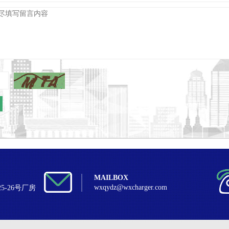
MAILBOX
wxqydz@wxcharger.com
5-26号厂房