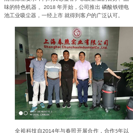
味的特色机器
。
2018
年开始，公司推出
磷酸铁锂电
池
工业吸尘器，一经上市
就得到客户的广泛认可。
全裕科技自
2014
年与春照开展合作，合作
年以
5